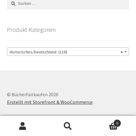
Suchen
nach:
Produkt-Kategorien
Historisches/Deutschland (116)
×
© Bücherfairkaufen 2026
Erstellt mit Storefront & WooCommerce
.
0
Suchen
Suchen