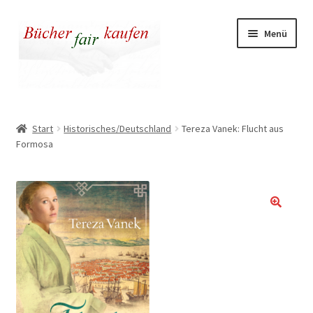
Zur
Zum
Menü
Navigation
Inhalt
springen
springen
Unser fairer Buchladen
Start
Historisches/Deutschland
Tereza Vanek: Flucht aus
Formosa
Kasse
Warenkorb
Warum fair kaufen