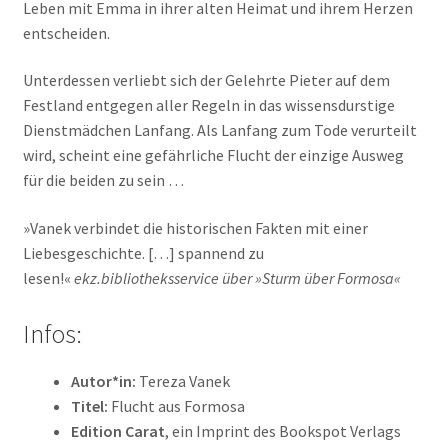
Leben mit Emma in ihrer alten Heimat und ihrem Herzen
entscheiden.
Unterdessen verliebt sich der Gelehrte Pieter auf dem
Festland entgegen aller Regeln in das wissensdurstige
Dienstmädchen Lanfang. Als Lanfang zum Tode verurteilt
wird, scheint eine gefährliche Flucht der einzige Ausweg
für die beiden zu sein …
»Vanek verbindet die historischen Fakten mit einer
Liebesgeschichte. […] spannend zu
lesen!«
ekz.bibliotheksservice über
»
Sturm über Formosa
«
Infos:
Autor*in:
Tereza Vanek
Titel:
Flucht aus Formosa
Edition Carat
, ein Imprint des Bookspot Verlags