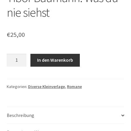
nie siehst
€
25,00
Tibor
In den Warenkorb
Baumann:
Was
du
nie
Kategorien:
Diverse Kleinverlage
,
Romane
siehst
Menge
Beschreibung