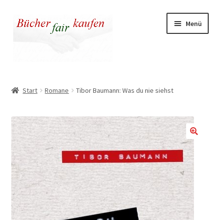
Zur
Zum
Menü
Navigation
Inhalt
springen
springen
Unser fairer Buchladen
Start
Romane
Tibor Baumann: Was du nie siehst
Kasse
Warenkorb
Warum fair kaufen