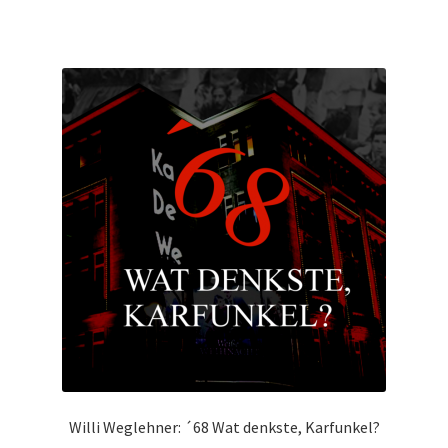
Willi Weglehner: ´68 Wat denkste, Karfunkel?