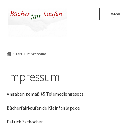
Zur
Zum
Menü
Navigation
Inhalt
springen
springen
Unser fairer Buchladen
Start
Impressum
Kasse
Impressum
Warenkorb
Warum fair kaufen
Angaben gemäß §5 Telemediengesetz.
Bücherfairkaufen.de Kleinfairlage.de
Patrick Zschocher