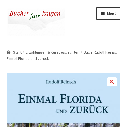
Zur
Zum
Menü
Navigation
Inhalt
springen
springen
Unser fairer Buchladen
Start
Erzählungen & Kurzgeschichten
Buch: Rudolf Reinsch
Einmal Florida und zurück
Kasse
Warenkorb
Warum fair kaufen
🔍