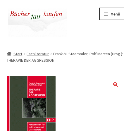
Zur
Zum
Menü
Navigation
Inhalt
springen
springen
Unser fairer Buchladen
Start
Fachliteratur
Frank-M. Staemmler, Rolf Merten (Hrsg.):
THERAPIE DER AGGRESSION
Kasse
Warenkorb
Warum fair kaufen
🔍