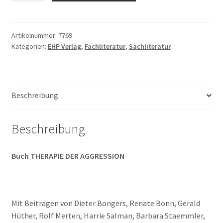
Staemmler,
Rolf
Merten
Artikelnummer:
7769
Kategorien:
EHP Verlag
,
Fachliteratur
,
Sachliteratur
(Hrsg.):
THERAPIE
DER
AGGRESSION
Beschreibung
Menge
Beschreibung
Buch THERAPIE DER AGGRESSION
Mit Beiträgen von Dieter Bongers, Renate Bonn, Gerald
Hüther, Rolf Merten, Harrie Salman, Barbara Staemmler,