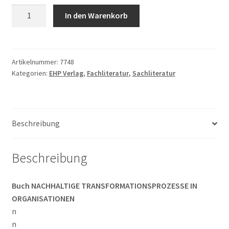
Gerhard
In den Warenkorb
Fatzer
(Hrsg.):
NACHHALTIGE
TRANSFORMATIONSPROZESSE
Artikelnummer:
7748
Kategorien:
EHP Verlag
,
Fachliteratur
,
Sachliteratur
IN
ORGANISATIONEN
Menge
Beschreibung
Beschreibung
Buch NACHHALTIGE TRANSFORMATIONSPROZESSE IN
ORGANISATIONEN
n
n