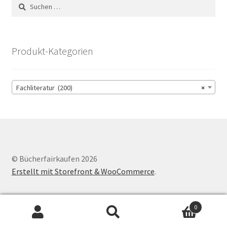
Suchen
nach:
Produkt-Kategorien
Fachliteratur (200)
×
© Bücherfairkaufen 2026
Erstellt mit Storefront & WooCommerce
.
0
Suchen
Suchen