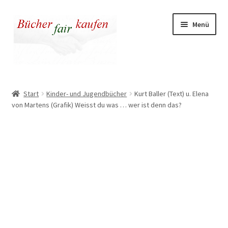
Zur
Zum
Menü
Navigation
Inhalt
springen
springen
Unser fairer Buchladen
Start
Kinder- und Jugendbücher
Kurt Baller (Text) u. Elena
von Martens (Grafik) Weisst du was … wer ist denn das?
Kasse
Warenkorb
Warum fair kaufen