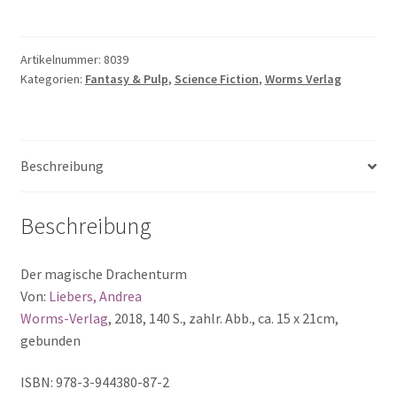
Das
Gold
der
Artikelnummer:
8039
Kategorien:
Fantasy & Pulp
,
Science Fiction
,
Worms Verlag
Nibelungen,
Band
3
Menge
Beschreibung
Beschreibung
Der magische Drachenturm
Von:
Liebers, Andrea
Worms-Verlag
, 2018, 140 S., zahlr. Abb., ca. 15 x 21cm,
gebunden
ISBN: 978-3-944380-87-2