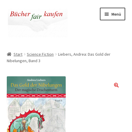
Zur
Zum
Menü
Navigation
Inhalt
springen
springen
Unser fairer Buchladen
Start
Science Fiction
Liebers, Andrea: Das Gold der
Nibelungen, Band 3
Kasse
Warenkorb
Warum fair kaufen
🔍