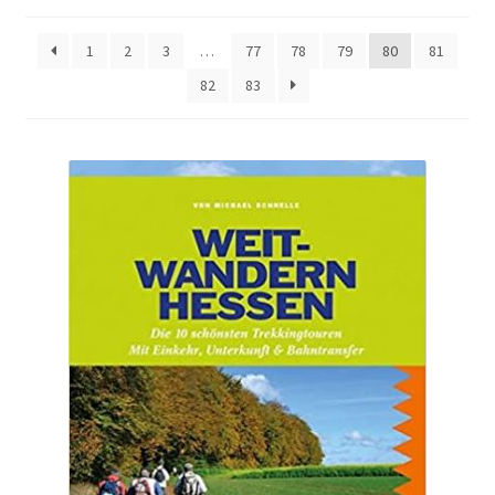
1
2
3
…
77
78
79
80
81
82
83