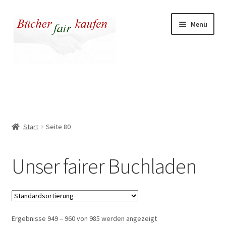
Zur
Zum
Menü
Navigation
Inhalt
springen
springen
Unser fairer Buchladen
Kasse
Start
Seite 80
Warenkorb
Unser fairer Buchladen
Warum fair kaufen
Ergebnisse 949 – 960 von 985 werden angezeigt