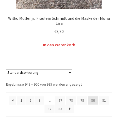
Wilko Müller jr.: Fräulein Schmidt und die Maske der Mona
Lisa
€
8,80
In den Warenkorb
Ergebnisse 949 – 960 von 985 werden angezeigt
1
2
3
…
77
78
79
80
81
82
83