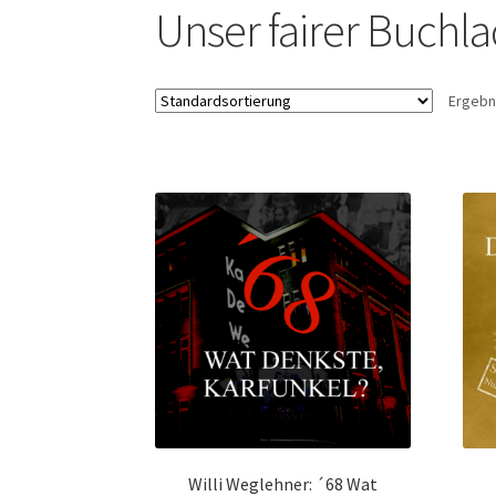
Unser fairer Buchl
Ergebn
Willi Weglehner: ´68 Wat