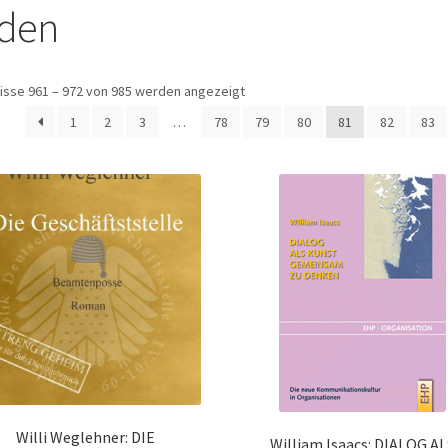
aden
isse 961 – 972 von 985 werden angezeigt
1
2
3
…
78
79
80
81
82
83
Willi Weglehner: DIE
William Isaacs: DIALOG A