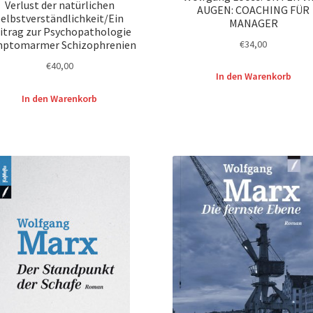
Verlust der natürlichen
AUGEN: COACHING FÜR
Selbstverständlichkeit/Ein
MANAGER
itrag zur Psychopathologie
€
34,00
mptomarmer Schizophrenien
€
40,00
In den Warenkorb
In den Warenkorb