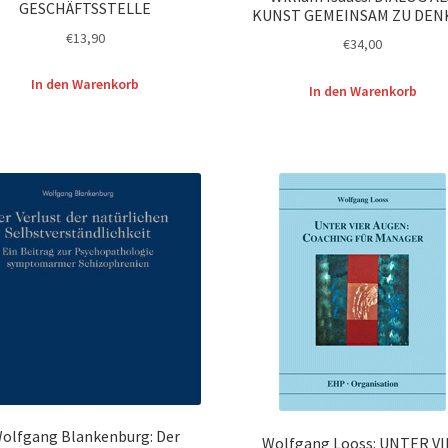
GESCHÄFTSSTELLE
KUNST GEMEINSAM ZU DEN
€
13,90
€
34,00
In den Warenkorb
In den Warenkorb
olfgang Blankenburg: Der
Wolfgang Looss: UNTER V