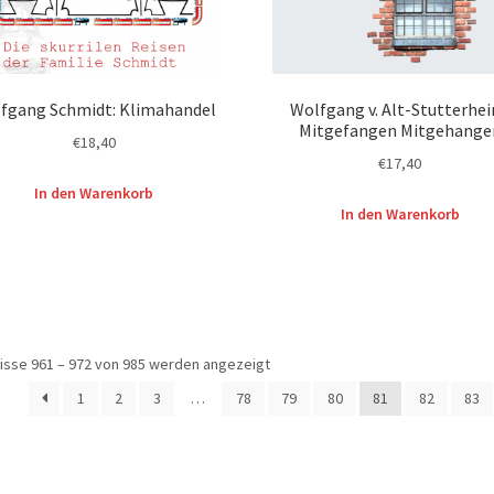
fgang Schmidt: Klimahandel
Wolfgang v. Alt-Stutterhe
Mitgefangen Mitgehange
€
18,40
€
17,40
In den Warenkorb
In den Warenkorb
isse 961 – 972 von 985 werden angezeigt
1
2
3
…
78
79
80
81
82
83