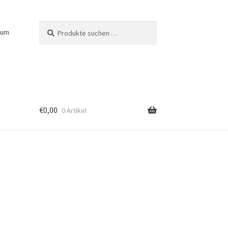
Suchen
Suchen
sum
nach:
€
0,00
0 Artikel