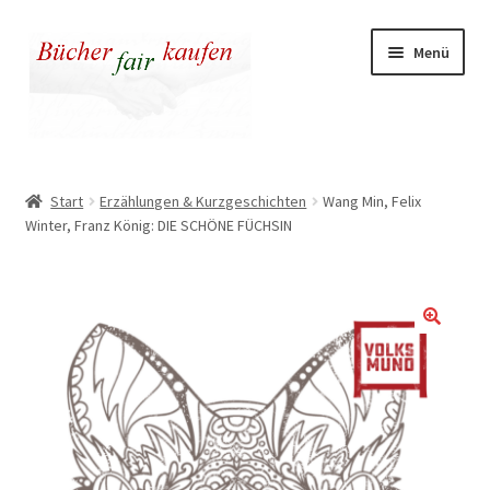
Zur
Zum
Menü
Navigation
Inhalt
springen
springen
Unser fairer Buchladen
Start
Erzählungen & Kurzgeschichten
Wang Min, Felix
Winter, Franz König: DIE SCHÖNE FÜCHSIN
Kasse
Warenkorb
Warum fair kaufen