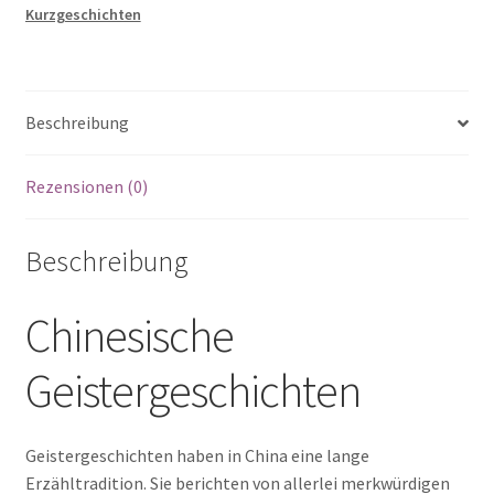
Kurzgeschichten
König:
DIE
SCHÖNE
FÜCHSIN
Beschreibung
Menge
Rezensionen (0)
Beschreibung
Chinesische
Geistergeschichten
Geistergeschichten haben in China eine lange
Erzähltradition. Sie berichten von allerlei merkwürdigen