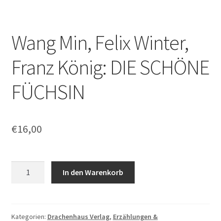
Wang Min, Felix Winter,
Franz König: DIE SCHÖNE
FÜCHSIN
€
16,00
Wang
In den Warenkorb
Min,
Felix
Winter,
Franz
Kategorien:
Drachenhaus Verlag
,
Erzählungen &