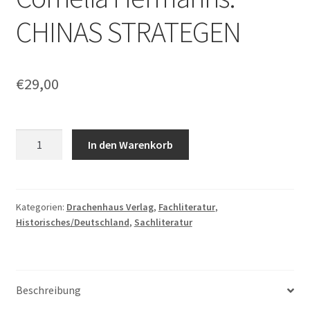
CHINAS STRATEGEN
€
29,00
Cornelia
In den Warenkorb
Hermanns:
CHINAS
STRATEGEN
Menge
Kategorien:
Drachenhaus Verlag
,
Fachliteratur
,
Historisches/Deutschland
,
Sachliteratur
Beschreibung