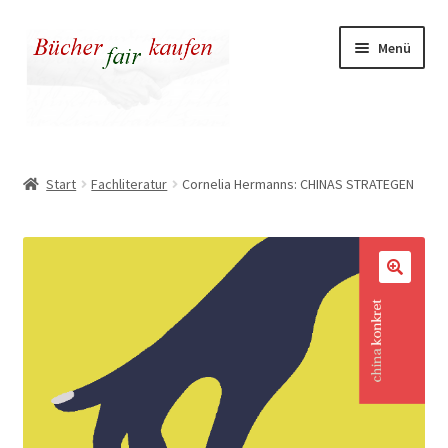
Zur
Zum
Menü
Navigation
Inhalt
springen
springen
Unser fairer Buchladen
Start
Fachliteratur
Cornelia Hermanns: CHINAS STRATEGEN
Kasse
Warenkorb
Warum fair kaufen