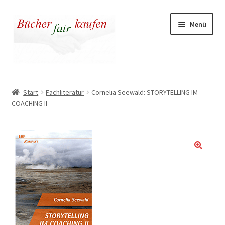
Zur
Zum
Menü
Navigation
Inhalt
springen
springen
Unser fairer Buchladen
Start
Fachliteratur
Cornelia Seewald: STORYTELLING IM
COACHING II
Kasse
Warenkorb
Warum fair kaufen