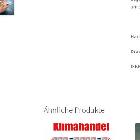
um d
Hard
Dra
ISBN
Ähnliche Produkte