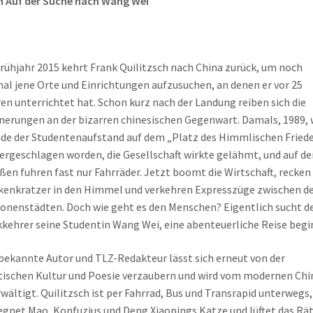
 Auf der Suche nach Wang Wei
rühjahr 2015 kehrt Frank Quilitzsch nach China zurück, um noch
al jene Orte und Einrichtungen aufzusuchen, an denen er vor 25
en unterrichtet hat. Schon kurz nach der Landung reiben sich die
nerungen an der bizarren chinesischen Gegenwart. Damals, 1989, 
de der Studentenaufstand auf dem „Platz des Himmlischen Fried
ergeschlagen worden, die Gesellschaft wirkte gelähmt, und auf de
ßen fuhren fast nur Fahrräder. Jetzt boomt die Wirtschaft, recken 
enkratzer in den Himmel und verkehren Expresszüge zwischen d
ionenstädten. Doch wie geht es den Menschen? Eigentlich sucht d
kehrer seine Studentin Wang Wei, eine abenteuerliche Reise begi
bekannte Autor und TLZ-Redakteur lässt sich erneut von der
tischen Kultur und Poesie verzaubern und wird vom modernen Chi
wältigt. Quilitzsch ist per Fahrrad, Bus und Transrapid unterwegs,
gnet Mao, Konfuzius und Deng Xiaopings Katze und lüftet das Rät