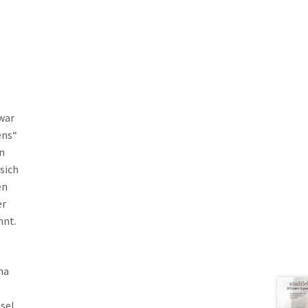
war
ens“
n
sich
en
er
nnt.
na
sel