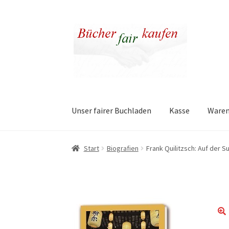
Zur
Zum
Navigation
Inhalt
springen
springen
Unser fairer Buchladen
Kasse
Ware
Start
Biografien
Frank Quilitzsch: Auf der 