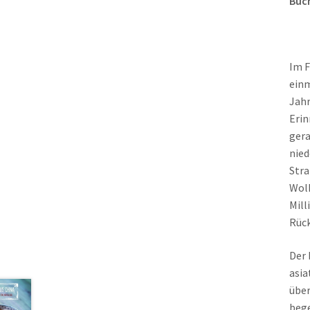
Buch
Im F
einm
Jahr
Erin
gera
nied
Stra
Wolk
Mill
Rück
Der 
asia
über
bege