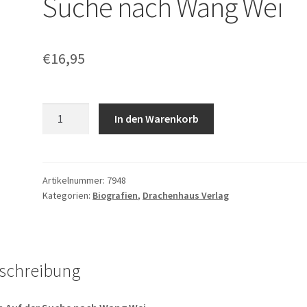
Suche nach Wang Wei
€
16,95
Frank
In den Warenkorb
Quilitzsch:
Auf
der
Suche
Artikelnummer:
7948
Kategorien:
Biografien
,
Drachenhaus Verlag
nach
Wang
Wei
Menge
schreibung