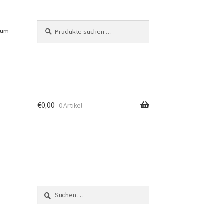
Suchen
Suchen
sum
nach:
€
0,00
0 Artikel
Suchen
nach: