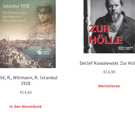
Detlef Kowalewski: Zur Höl
€
14,90
lé, R., Witmann, R.: Istanbul
1918
Weiterlesen
€
14,80
In den Warenkorb