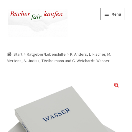
Zur
Zum
Menü
Navigation
Inhalt
springen
springen
Unser fairer Buchladen
Start
Ratgeber/Lebenshilfe
K. Anders, L. Fischer, M.
Mertens, A. Undisz, T.Veihelmann und G. Weichardt: Wasser
Kasse
Warenkorb
Warum fair kaufen