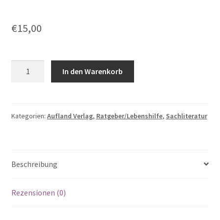
€
15,00
K.
In den Warenkorb
Anders,
L.
Fischer,
M.
Kategorien:
Aufland Verlag
,
Ratgeber/Lebenshilfe
,
Sachliteratur
Mertens,
A.
Undisz,
Beschreibung
T.Veihelmann
und
G.
Rezensionen (0)
Weichardt:
Wasser