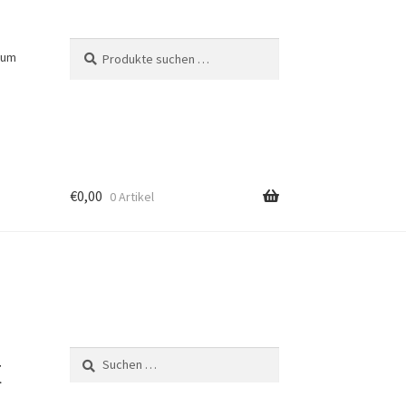
Suchen
Suchen
sum
nach:
€
0,00
0 Artikel
t
Suchen
nach: