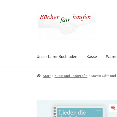
Zur
Zum
Navigation
Inhalt
springen
springen
Unser fairer Buchladen
Kasse
Ware
Start
Kunst und Fotografie
Martin Göth und 