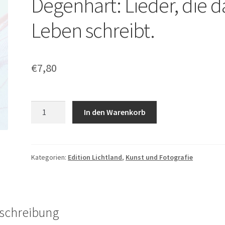
Degenhart: Lieder, die d
Leben schreibt.
€
7,80
Martin
In den Warenkorb
Göth
und
Helmut
Degenhart:
Kategorien:
Edition Lichtland
,
Kunst und Fotografie
Lieder,
die
das
Leben
schreibung
schreibt.