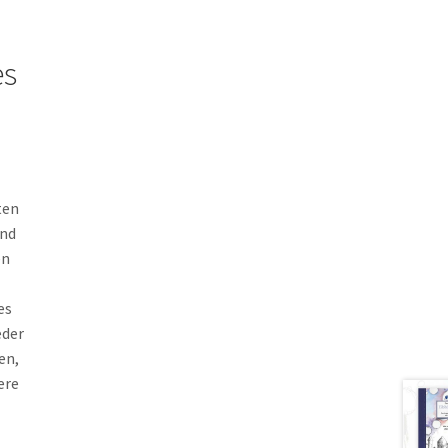
es
ten
und
en
es
eder
en,
ere