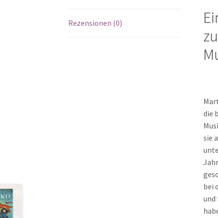
Ei
Rezensionen (0)
zu
Mu
Mart
die 
Musi
sie 
unte
Jahr
gesc
bei 
und 
habe