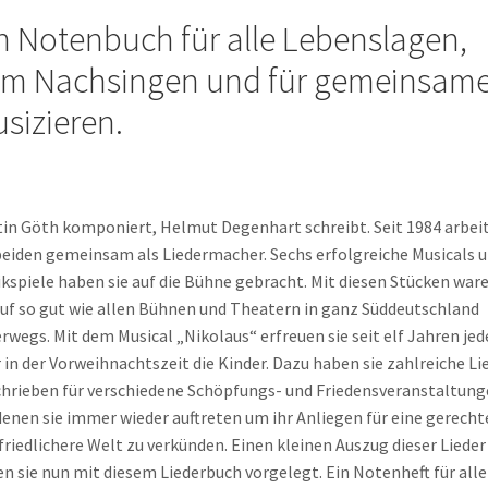
Menge
n Notenbuch für alle Lebenslagen,
m Nach­singen und für gemeinsam
sizieren.
in Göth komponiert, Helmut Degenhart schreibt. Seit 1984 arbei
beiden gemeinsam als Liedermacher. Sechs erfolgreiche Musicals 
kspiele haben sie auf die Bühne gebracht. Mit diesen Stücken war
auf so gut wie allen Bühnen und Theatern in ganz Süddeutschland
rwegs. Mit dem Musical „Nikolaus“ erfreuen sie seit elf Jahren jed
 in der Vorweihnachtszeit die Kinder. Dazu haben sie zahlreiche Li
hrieben für verschiedene Schöpfungs- und Friedensveranstaltung
denen sie immer wieder auftreten um ihr Anliegen für eine gerecht
friedlichere Welt zu verkünden. Einen kleinen Auszug dieser Lieder
n sie nun mit diesem Liederbuch vorgelegt. Ein Notenheft für alle