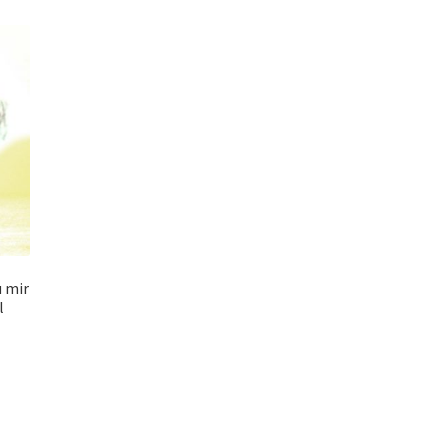
 mir
l