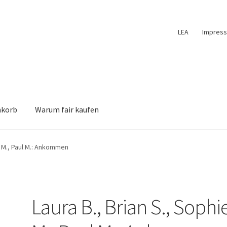
LEA
Impres
nkorb
Warum fair kaufen
e M., Paul M.: Ankommen
Laura B., Brian S., Sophi