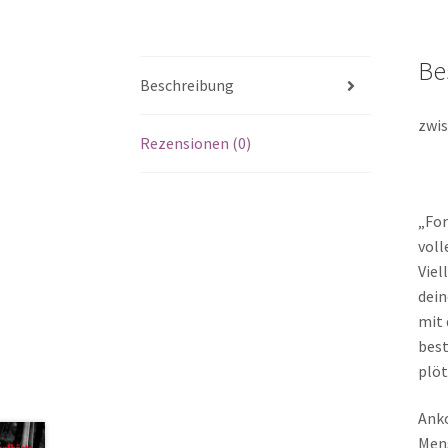
Be
Beschreibung
zwis
Rezensionen (0)
„For
voll
Viel
dein
mit 
best
plöt
Anko
Mens