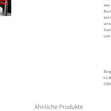
was 
Buch
betr
vers
Stat
und 
Biog
I.C.
ISB
Ähnliche Produkte