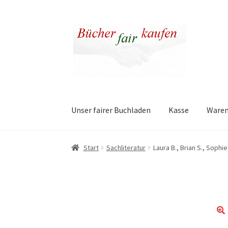
Zur
Zum
Navigation
Inhalt
springen
springen
Unser fairer Buchladen
Kasse
Ware
Start
Sachliteratur
Laura B., Brian S., Sophi