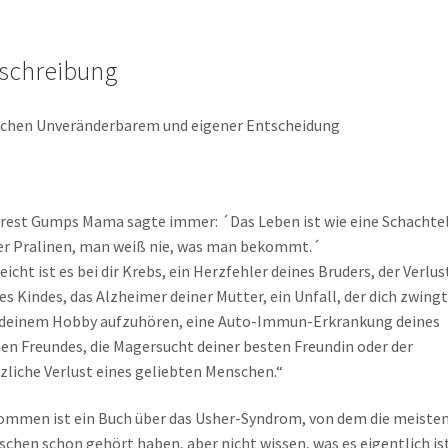
schreibung
chen Unveränderbarem und eigener Entscheidung
rest Gumps Mama sagte immer: ´Das Leben ist wie eine Schachte
er Pralinen, man weiß nie, was man bekommt.´
leicht ist es bei dir Krebs, ein Herzfehler deines Bruders, der Verlus
es Kindes, das Alzheimer deiner Mutter, ein Unfall, der dich zwingt
deinem Hobby aufzuhören, eine Auto-Immun-Erkrankung deines
en Freundes, die Magersucht deiner besten Freundin oder der
zliche Verlust eines geliebten Menschen.“
mmen ist ein Buch über das Usher-Syndrom, von dem die meiste
chen schon gehört haben, aber nicht wissen, was es eigentlich ist