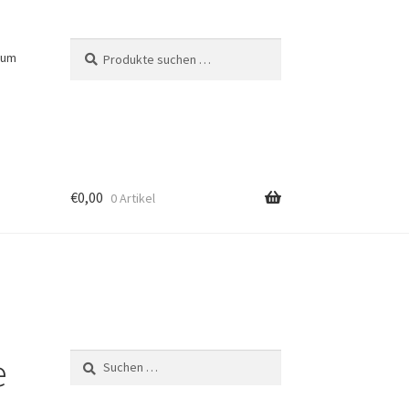
Suchen
Suchen
sum
nach:
€
0,00
0 Artikel
e
Suchen
nach: