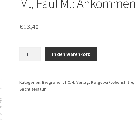
M., Paul M.: Ankommen
€
13,40
Laura
In den Warenkorb
B.,
Brian
S.,
Sophie
Kategorien:
Biografien
,
I.C.H. Verlag
,
Ratgeber/Lebenshilfe
,
Sachliteratur
M.,
Paul
M.:
Ankommen
Menge