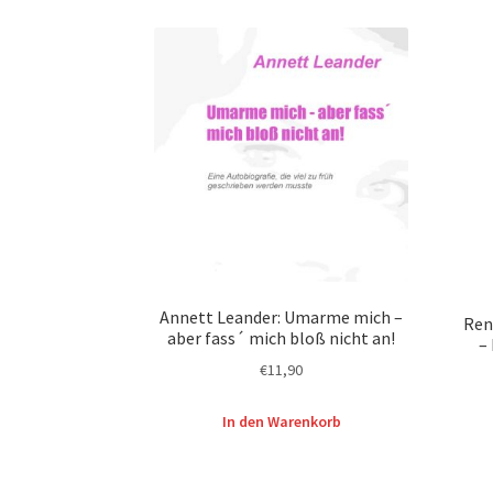
Annett Leander: Umarme mich –
Ren
aber fass´ mich bloß nicht an!
–
€
11,90
In den Warenkorb