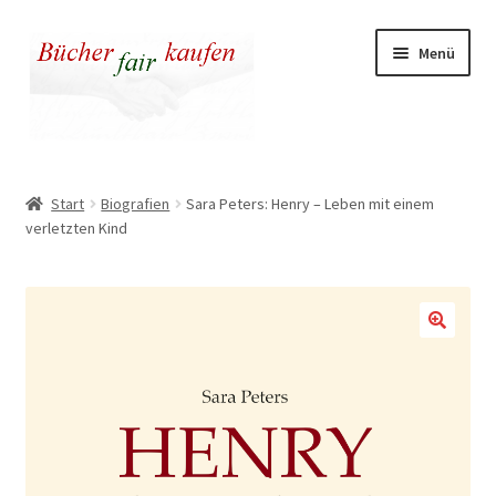
Zur
Zum
Menü
Navigation
Inhalt
springen
springen
Unser fairer Buchladen
Start
Biografien
Sara Peters: Henry – Leben mit einem
verletzten Kind
Kasse
Warenkorb
Warum fair kaufen