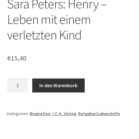
Sara Peters: Henry –
Leben mit einem
verletzten Kind
€
15,40
Sara
In den Warenkorb
Peters:
Henry
–
Leben
Kategorien:
Biografien
,
I.C.H. Verlag
,
Ratgeber/Lebenshilfe
mit
einem
verletzten