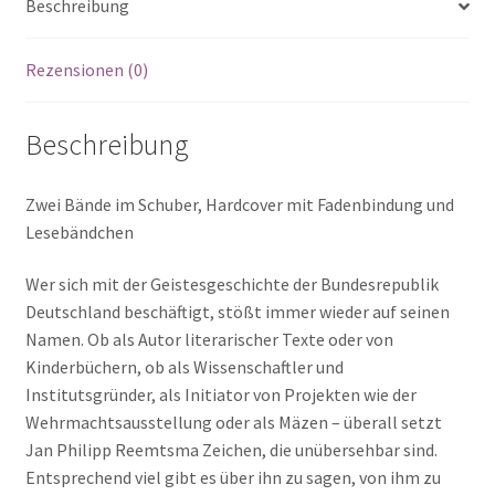
Beschreibung
der
Gewalt
und
Rezensionen (0)
die
Macht
Beschreibung
der
Aufklärung
Festschrift
Zwei Bände im Schuber, Hardcover mit Fadenbindung und
für
Lesebändchen
Jan
Philipp
Wer sich mit der Geistesgeschichte der Bundesrepublik
Reemtsma
Deutschland beschäftigt, stößt immer wieder auf seinen
Menge
Namen. Ob als Autor literarischer Texte oder von
Kinderbüchern, ob als Wissenschaftler und
Institutsgründer, als Initiator von Projekten wie der
Wehrmachtsausstellung oder als Mäzen – überall setzt
Jan Philipp Reemtsma Zeichen, die unübersehbar sind.
Entsprechend viel gibt es über ihn zu sagen, von ihm zu