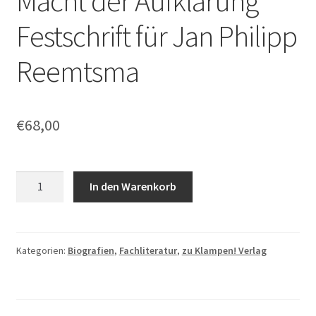
Macht der Aufklärung
Festschrift für Jan Philipp
Reemtsma
€
68,00
SUSANNE
In den Warenkorb
FISCHER
(HRSG.),
GERD
HANKEL
Kategorien:
Biografien
,
Fachliteratur
,
zu Klampen! Verlag
(HRSG.):
Die
Gegenwart