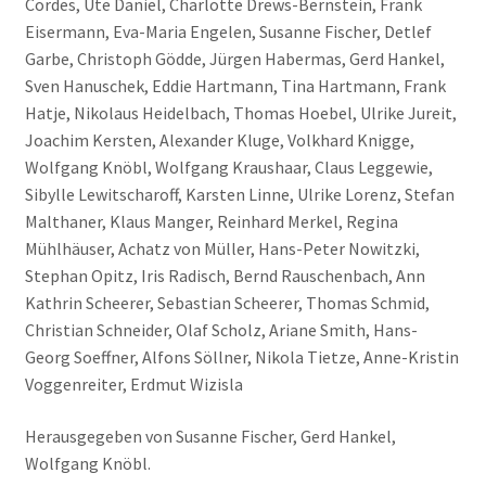
Cordes, Ute Daniel, Charlotte Drews-Bernstein, Frank
Eisermann, Eva-Maria Engelen, Susanne Fischer, Detlef
Garbe, Christoph Gödde, Jürgen Habermas, Gerd Hankel,
Sven Hanuschek, Eddie Hartmann, Tina Hartmann, Frank
Hatje, Nikolaus Heidelbach, Thomas Hoebel, Ulrike Jureit,
Joachim Kersten, Alexander Kluge, Volkhard Knigge,
Wolfgang Knöbl, Wolfgang Kraushaar, Claus Leggewie,
Sibylle Lewitscharoff, Karsten Linne, Ulrike Lorenz, Stefan
Malthaner, Klaus Manger, Reinhard Merkel, Regina
Mühlhäuser, Achatz von Müller, Hans-Peter Nowitzki,
Stephan Opitz, Iris Radisch, Bernd Rauschenbach, Ann
Kathrin Scheerer, Sebastian Scheerer, Thomas Schmid,
Christian Schneider, Olaf Scholz, Ariane Smith, Hans-
Georg Soeffner, Alfons Söllner, Nikola Tietze, Anne-Kristin
Voggenreiter, Erdmut Wizisla
Herausgegeben von Susanne Fischer, Gerd Hankel,
Wolfgang Knöbl.