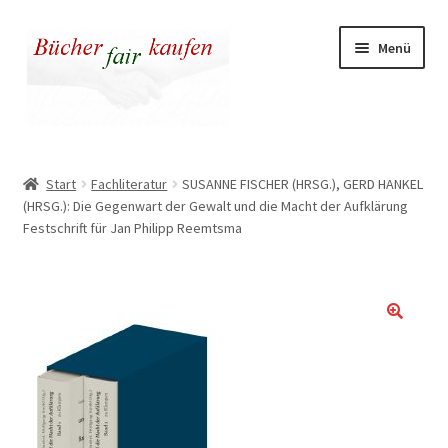
Zur
Zum
Menü
Navigation
Inhalt
springen
springen
Unser fairer Buchladen
Start
Fachliteratur
SUSANNE FISCHER (HRSG.), GERD HANKEL
(HRSG.): Die Gegenwart der Gewalt und die Macht der Aufklärung
Kasse
Festschrift für Jan Philipp Reemtsma
Warenkorb
Warum fair kaufen