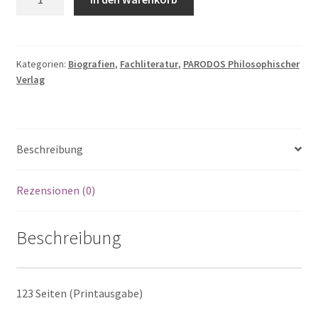
Heuner:
Dummes
Denken
deutscher
Kategorien:
Biografien
,
Fachliteratur
,
PARODOS Philosophischer
Verlag
Denker/Eine
Bestandsaufnahme
Menge
Beschreibung
Rezensionen (0)
Beschreibung
123 Seiten (Printausgabe)