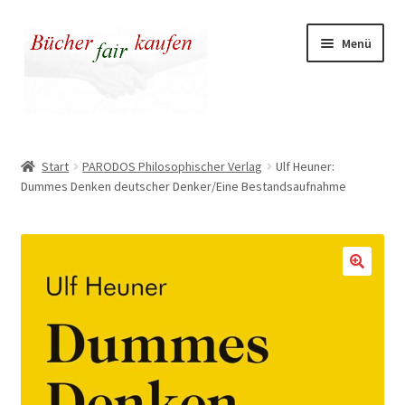
Zur
Zum
Menü
Navigation
Inhalt
springen
springen
Unser fairer Buchladen
Start
PARODOS Philosophischer Verlag
Ulf Heuner:
Dummes Denken deutscher Denker/Eine Bestandsaufnahme
Kasse
Warenkorb
Warum fair kaufen