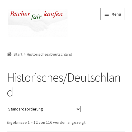
Zur
Zum
Menü
Navigation
Inhalt
springen
springen
Unser fairer Buchladen
Start
Historisches/Deutschland
Kasse
Historisches/Deutschlan
Warenkorb
d
Warum fair kaufen
Ergebnisse 1 – 12 von 116 werden angezeigt