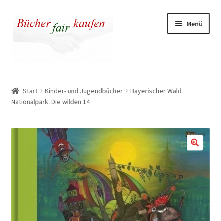
Zur
Zum
Menü
Navigation
Inhalt
springen
springen
Unser fairer Buchladen
Start
Kinder- und Jugendbücher
Bayerischer Wald
Nationalpark: Die wilden 14
Kasse
Warenkorb
Warum fair kaufen
🔍