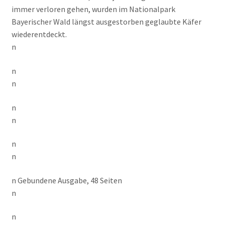
immer verloren gehen, wurden im Nationalpark
Bayerischer Wald längst ausgestorben geglaubte Käfer
wiederentdeckt.
n
n
n
n
n
n
n
n Gebundene Ausgabe, 48 Seiten
n
n