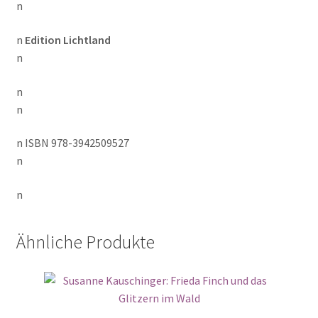
n
n
Edition Lichtland
n
n
n
n ISBN 978-3942509527
n
n
Ähnliche Produkte