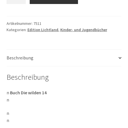
Wald
Nationalpark:
Die
wilden
Artikelnummer:
7511
Kategorien:
Edition Lichtland
,
Kinder- und Jugendbücher
14
Menge
Beschreibung
Beschreibung
n
Buch Die wilden 14
n
n
n