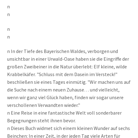
n
n
n
n
n In der Tiefe des Bayerischen Waldes, verborgen und
unsichtbar in einer Urwald-Oase haben sie die Eingriffe der
großen Zweibeiner in die Natur überlebt: Elf kleine, wilde
Krabbelkäfer. "Schluss mit dem Dasein im Versteck!"
beschließen sie eines Tages einmütig. "Wir machen uns auf
die Suche nach einem neuen Zuhause… und vielleicht,
wenn wir ganz viel Glück haben, finden wir sogar unsere
verschollenen Verwandten wieder."
n Eine Reise in eine fantastische Welt voll sonderbarer
Begegnungen steht ihnen bevor.
n Dieses Buch widmet sich einem kleinen Wunder auf sechs
Beinchen: In einer Zeit, in der jeden Tag viele Arten für