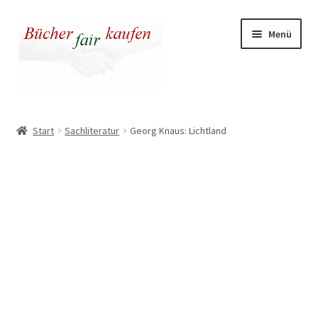
Zur
Zum
Menü
Navigation
Inhalt
springen
springen
Unser fairer Buchladen
Start
Sachliteratur
Georg Knaus: Lichtland
Kasse
Warenkorb
Warum fair kaufen