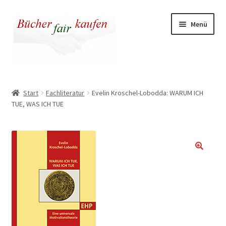
Zur
Zum
Menü
Navigation
Inhalt
springen
springen
Unser fairer Buchladen
Start
Fachliteratur
Evelin Kroschel-Lobodda: WARUM ICH
TUE, WAS ICH TUE
Kasse
Warenkorb
Warum fair kaufen
🔍