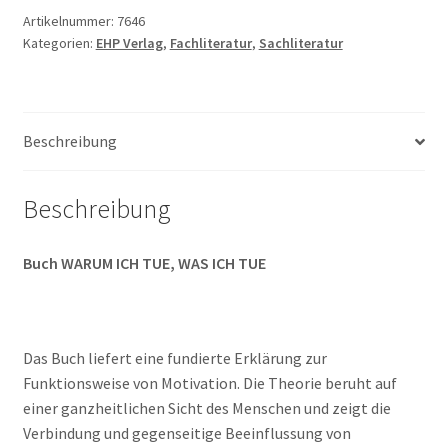
ICH
Artikelnummer:
7646
Kategorien:
EHP Verlag
,
Fachliteratur
,
Sachliteratur
TUE,
WAS
ICH
TUE
Beschreibung
Menge
Beschreibung
Buch WARUM ICH TUE, WAS ICH TUE
Das Buch liefert eine fundierte Erklärung zur
Funktionsweise von Motivation. Die Theorie beruht auf
einer ganzheitlichen Sicht des Menschen und zeigt die
Verbindung und gegenseitige Beeinflussung von