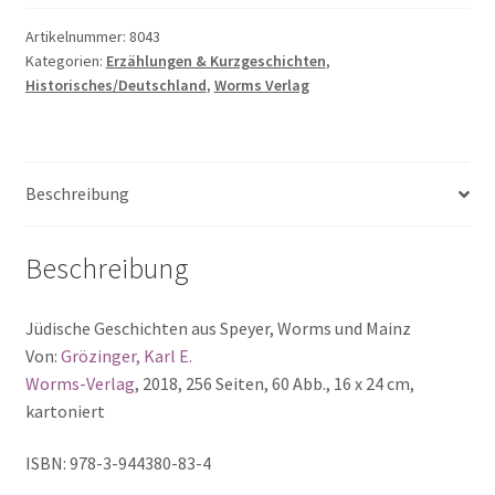
Jerusalem
am
Artikelnummer:
8043
Kategorien:
Erzählungen & Kurzgeschichten
,
Rhein
Historisches/Deutschland
,
Worms Verlag
Menge
Beschreibung
Beschreibung
Jüdische Geschichten aus Speyer, Worms und Mainz
Von:
Grözinger, Karl E.
Worms-Verlag
, 2018, 256 Seiten, 60 Abb., 16 x 24 cm,
kartoniert
ISBN: 978-3-944380-83-4