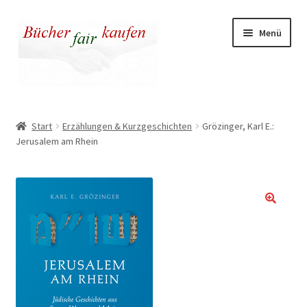
Zur
Zum
Menü
Navigation
Inhalt
springen
springen
Unser fairer Buchladen
Start
Erzählungen & Kurzgeschichten
Grözinger, Karl E.:
Jerusalem am Rhein
Kasse
Warenkorb
Warum fair kaufen