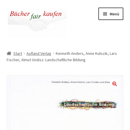
Zur
Zum
Menü
Navigation
Inhalt
springen
springen
Unser fairer Buchladen
Start
Aufland Verlag
Kenneth Anders, Anne Kulozik, Lars
Fischer, Almut Undisz: Landschaftliche Bildung
Kasse
Warenkorb
Warum fair kaufen
🔍