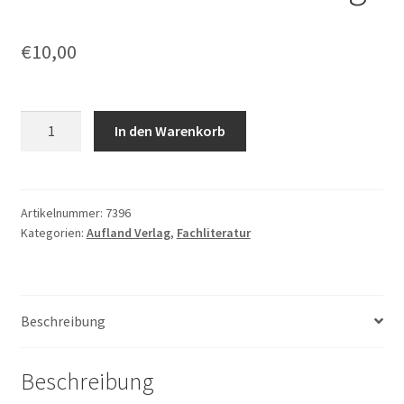
€
10,00
Kenneth
In den Warenkorb
Anders,
Anne
Kulozik,
Lars
Artikelnummer:
7396
Kategorien:
Aufland Verlag
,
Fachliteratur
Fischer,
Almut
Undisz:
Landschaftliche
Beschreibung
Bildung
Menge
Beschreibung