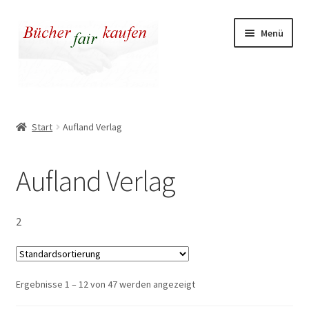
Zur
Zum
Menü
Navigation
Inhalt
springen
springen
Unser fairer Buchladen
Start
Aufland Verlag
Kasse
Aufland Verlag
Warenkorb
Warum fair kaufen
2
Ergebnisse 1 – 12 von 47 werden angezeigt