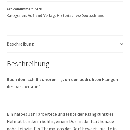
schilf
zuhören
Artikelnummer:
7420
Kategorien:
Aufland Verlag
,
Historisches/Deutschland
Menge
Beschreibung
Beschreibung
Buch dem schilf zuhören – „von den bedrohten klängen
der parthenaue“
Ein halbes Jahr arbeitete und lebte der Klangkünstler
Helmut Lemke in Sehlis, einem Dorf in der Parthenaue
nahe Leipzig. Ein Thema, das das Dorf bewegt, rückte in