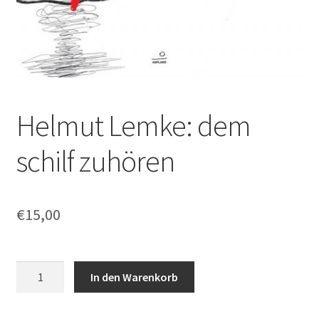
Helmut Lemke: dem
schilf zuhören
€
15,00
Helmut
In den Warenkorb
Lemke:
dem