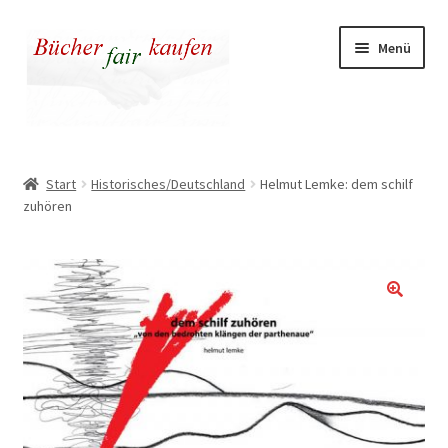
Zur
Zum
Menü
Navigation
Inhalt
springen
springen
Unser fairer Buchladen
Start
Historisches/Deutschland
Helmut Lemke: dem schilf
zuhören
Kasse
Warenkorb
Warum fair kaufen
🔍