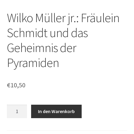
Wilko Müller jr.: Fräulein
Schmidt und das
Geheimnis der
Pyramiden
€
10,50
Wilko
In den Warenkorb
Müller
jr.:
Fräulein