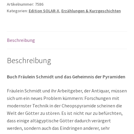
Schmidt
Artikelnummer:
7586
Kategorien:
Edition SOLAR-X
,
Erzählungen & Kurzgeschichten
und
das
Geheimnis
der
Beschreibung
Pyramiden
Menge
Beschreibung
Buch Fräulein Schmidt und das Geheimnis der Pyramiden
Fräulein Schmidt und ihr Arbeitgeber, der Antiquar, müssen
sich um ein neues Problem kümmern: Forschungen mit
modernster Technik in der Cheopspyramide scheinen die
Welt der Götter zu stören. Es ist nicht nur zu befürchten,
dass einige altägyptische Götter dadurch verärgert
werden, sondern auch das Eindringen anderer, sehr