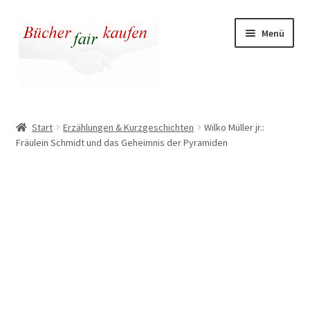
Zur
Zum
Menü
Navigation
Inhalt
springen
springen
Unser fairer Buchladen
Start
Erzählungen & Kurzgeschichten
Wilko Müller jr.:
Fräulein Schmidt und das Geheimnis der Pyramiden
Kasse
Warenkorb
Warum fair kaufen