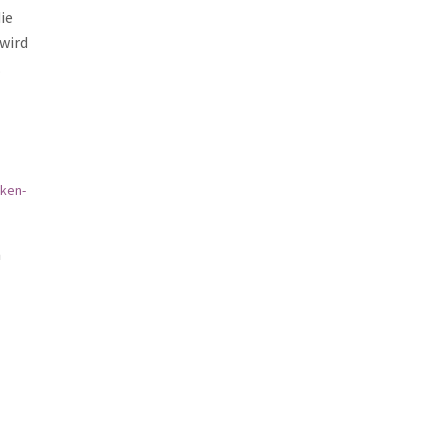
ie
 wird
.
n