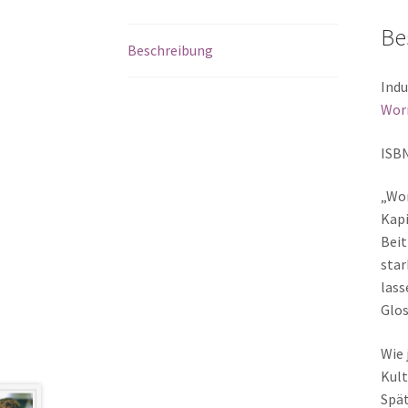
Be
Beschreibung
Indu
Wor
ISBN
„Wor
Kapi
Beit
star
lass
Glos
Wie 
Kult
Spät