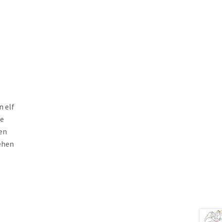
n elf
ie
en
ehen