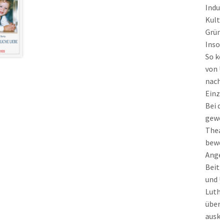
Indu
Kult
Grün
Inso
So k
von 
nach
Einz
Bei 
gewo
Thea
bewe
Ange
Beit
und 
Luth
über
ausk