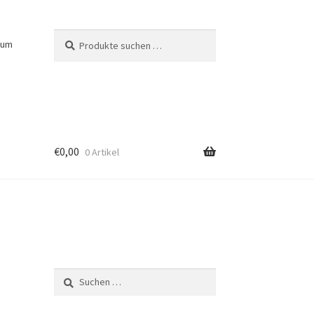
Suchen
Suchen
sum
nach:
€
0,00
0 Artikel
Suchen
nach: