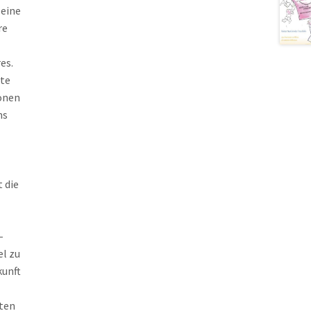
 eine
re
es.
hte
onen
ms
 die
-
l zu
unft
sten