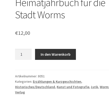
Heimatjahrbuch für die
Stadt Worms
€
12,00
Worms
In den Warenkorb
2018.
Heimatjahrbuch
für
die
Artikelnummer:
8051
Kategorien:
Erzählungen & Kurzgeschichten
,
Stadt
Historisches/Deutschland
,
Kunst und Fotografie
,
Lyrik
,
Worm
Worms
Verlag
Menge