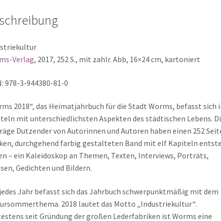
schreibung
striekultur
ms-Verlag
, 2017, 252 S., mit zahlr. Abb, 16×24 cm, kartoniert
: 978-3-944380-81-0
ms 2018“, das Heimatjahrbuch für die Stadt Worms, befasst sich i
teln mit unterschiedlichsten Aspekten des städtischen Lebens. D
räge Dutzender von Autorinnen und Autoren haben einen 252 Seit
ken, durchgehend farbig gestalteten Band mit elf Kapiteln entst
en – ein Kaleidoskop an Themen, Texten, Interviews, Porträts,
sen, Gedichten und Bildern.
jedes Jahr befasst sich das Jahrbuch schwerpunktmäßig mit dem
ursommerthema. 2018 lautet das Motto „Industriekultur“.
estens seit Gründung der großen Lederfabriken ist Worms eine