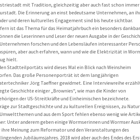
striestadt mit Tradition, gleichzeitig aber auch fast schon immer
urstadt. Die Erinnerung an einst bedeutsame Unternehmen, an ih
der und deren kulturelles Engagement sind bis heute sichtbar.
fern ist das Thema für das Heimatjahrbuch ein besonders dankbar
önnen die Leserinnen und Leser der neuen Ausgabe in der Geschic
Unternehmen forschen und den Lebensläufen interessanter Pers
spüren, aber auch erfahren, wann und wie die Elektrizität in Wor
ug hielt.
den Stadtteilportäts wird dieses Mal ein Blick nach Weinsheim
rfen. Das große Personenporträt ist dem langjährigen
tertechniker Jörg Taeffner gewidmet. Eine Interviewreihe erzählt
gte Geschichte einiger „Brownies“, wie man die Kinder von
hörigen der US-Streitkräfte und Einheimischen bezeichnete.
räge zur Stadtgeschichte und zu kulturellen Ereignissen, zu Natur
Umweltthemen und aus dem Sport fehlen ebenso wenig wie Artike
er: Unter anderem geben einige Wormserinnen und Wormser Ausk
 ihre Meinung zum Reformator und den Veranstaltungen des
lingenden Jubiläumsjahres. 2018 wird aber auch des Endes des Er