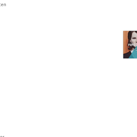
ten
er