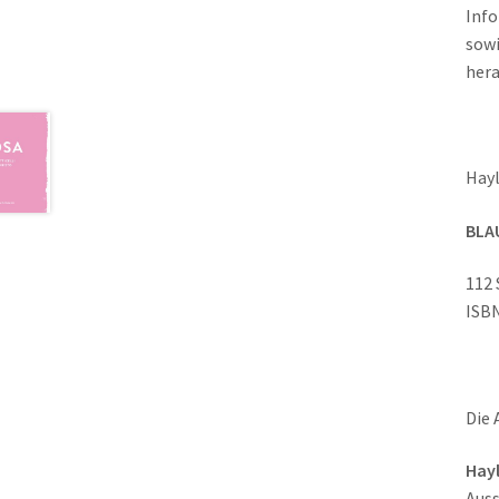
Info
sowi
hera
Hayl
BLAU
112 
ISB
Die 
Hay
Auss