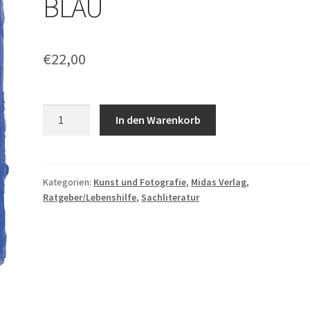
BLAU
€
22,00
Hayley
In den Warenkorb
Edwards-
Dujardin:
BLAU
Menge
Kategorien:
Kunst und Fotografie
,
Midas Verlag
,
Ratgeber/Lebenshilfe
,
Sachliteratur