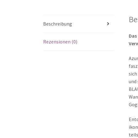
Be
Beschreibung
Das 
Rezensionen (0)
Ver
Azur
fasz
sich
und 
BLAU
Wand
Gogh
Entd
ikon
teil