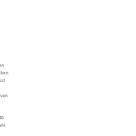
nn
aben
sst
 van
40
ahl