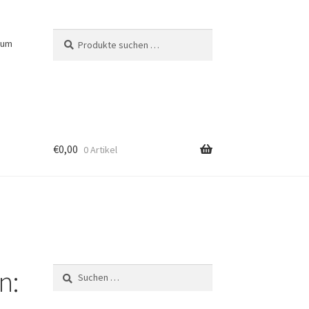
Suchen
Suchen
sum
nach:
€
0,00
0 Artikel
n:
Suchen
nach: