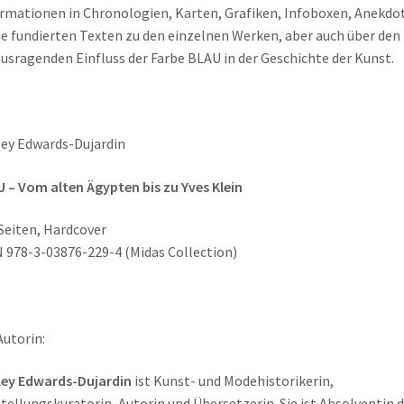
rmationen in Chronologien, Karten, Grafiken, Infoboxen, Anekdo
e fundierten Texten zu den einzelnen Werken, aber auch über den
usragenden Einfluss der Farbe BLAU in der Geschichte der Kunst.
ey Edwards-Dujardin
 – Vom alten Ägypten bis zu Yves Klein
Seiten, Hardcover
N
978-3-03876-229-4
(Midas Collection)
Autorin:
ley Edwards-Dujardin
ist Kunst- und Modehistorikerin,
tellungskuratorin, Autorin und Übersetzerin. Sie ist Absolventin d