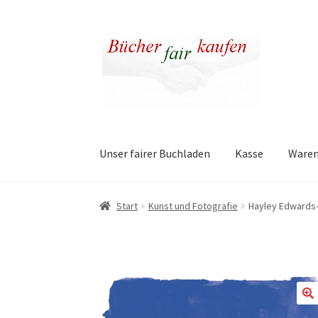
Zur
Zum
Navigation
Inhalt
springen
springen
Unser fairer Buchladen
Kasse
Ware
Start
Kunst und Fotografie
Hayley Edwards-