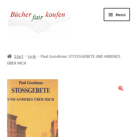
Zur
Zum
Menü
Navigation
Inhalt
springen
springen
Unser fairer Buchladen
Start
Lyrik
Paul Goodman: STOSSGEBETE UND ANDERES
ÜBER MICH
Kasse
Warenkorb
Warum fair kaufen