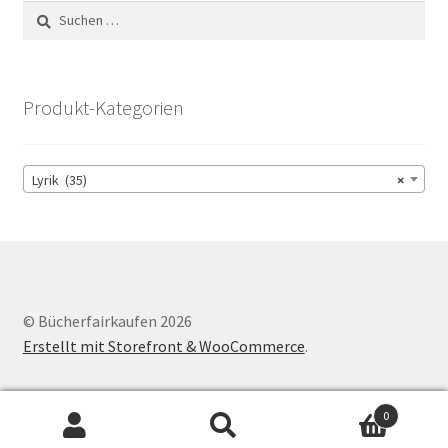
Suchen
nach:
Produkt-Kategorien
Lyrik (35)
×
© Bücherfairkaufen 2026
Erstellt mit Storefront & WooCommerce
.
0
Suchen
Suchen