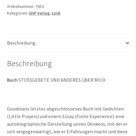
ANDERES
Artikelnummer:
7653
Kategorien:
EHP Verlag
,
Lyrik
ÜBER
MICH
Menge
Beschreibung
Beschreibung
Buch
STOSSGEBETE UND ANDERES ÜBER MICH
Goodmans letztes abgeschlossenes Buch mit Gedichten
(Little Prayers) und einem Essay (Finite Experience): eine
autobiographische Darstellung seines Denkens, mit der er
sich vergegenwärtigt, wie er Erfahrungen macht und diese