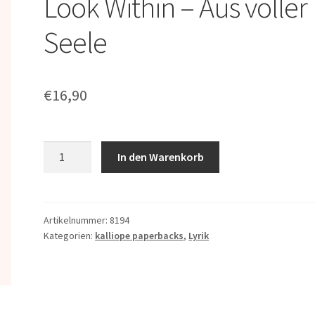
Look Within – Aus voller
Seele
€
16,90
Eve
In den Warenkorb
Zvichanzi
Nyemba:
Look
Within
Artikelnummer:
8194
Kategorien:
kalliope paperbacks
,
Lyrik
–
Aus
voller
Seele
Menge