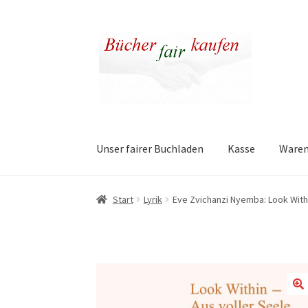
Zur
Zum
Navigation
Inhalt
springen
springen
Unser fairer Buchladen
Kasse
Ware
Start
Lyrik
Eve Zvichanzi Nyemba: Look Withi