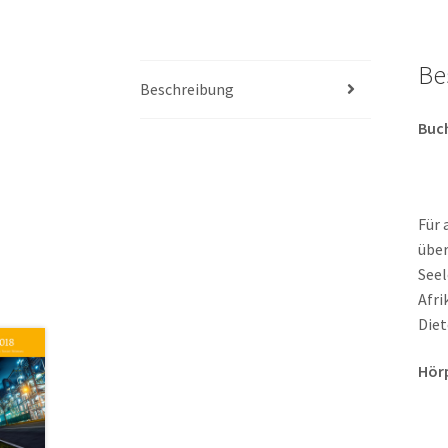
Be
Beschreibung
Buch
Für 
über
Seel
Afri
Diet
Hör