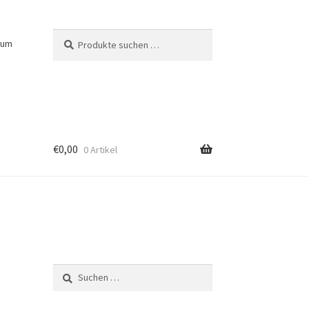
Suchen
Suchen
sum
nach:
€
0,00
0 Artikel
Suchen
nach: