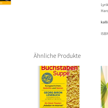
Lyri
Hard
kall
ISBN
Ähnliche Produkte