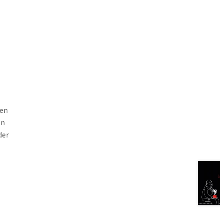
gen
en
der