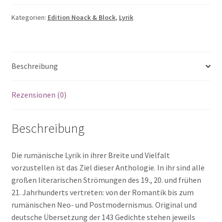
(Hg.):
Rumänische
Kategorien:
Edition Noack & Block
,
Lyrik
Lyrik:
Von
der
Beschreibung
Romantik
bis
zur
Rezensionen (0)
Gegenwart
Menge
Beschreibung
Die rumänische Lyrik in ihrer Breite und Vielfalt
vorzustellen ist das Ziel dieser Anthologie. In ihr sind alle
großen literarischen Strömungen des 19., 20. und frühen
21. Jahrhunderts vertreten: von der Romantik bis zum
rumänischen Neo- und Postmodernismus. Original und
deutsche Übersetzung der 143 Gedichte stehen jeweils