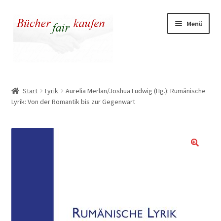
Zur
Zum
Menü
Navigation
Inhalt
springen
springen
Unser fairer Buchladen
Start
Lyrik
Aurelia Merlan/Joshua Ludwig (Hg.): Rumänische
Lyrik: Von der Romantik bis zur Gegenwart
Kasse
Warenkorb
Warum fair kaufen
🔍