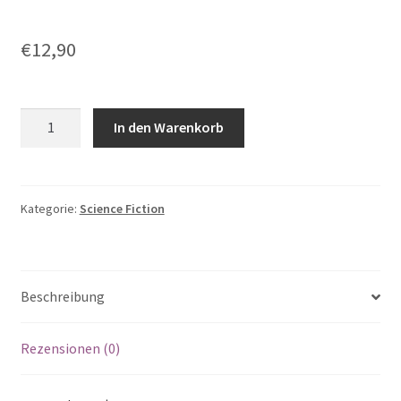
€
12,90
Christoph
In den Warenkorb
Fromm:
Thor
und
der
Kategorie:
Science Fiction
Gott
des
Feuers
Beschreibung
Menge
Rezensionen (0)