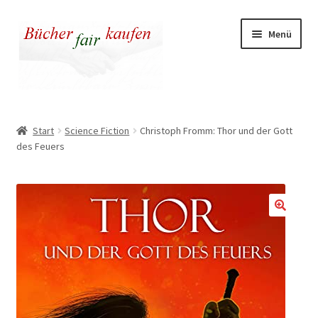
Zur
Zum
Menü
Navigation
Inhalt
springen
springen
Unser fairer Buchladen
Start
Science Fiction
Christoph Fromm: Thor und der Gott
des Feuers
Kasse
Warenkorb
Warum fair kaufen
🔍