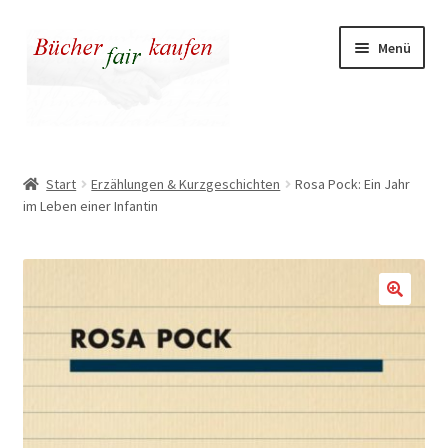
Zur
Zum
Menü
Navigation
Inhalt
springen
springen
Unser fairer Buchladen
Start
Erzählungen & Kurzgeschichten
Rosa Pock: Ein Jahr
im Leben einer Infantin
Kasse
Warenkorb
Warum fair kaufen
🔍