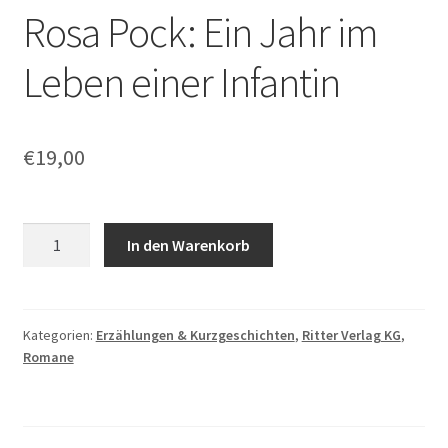
Rosa Pock: Ein Jahr im
Leben einer Infantin
€
19,00
Rosa
In den Warenkorb
Pock:
Ein
Jahr
im
Kategorien:
Erzählungen & Kurzgeschichten
,
Ritter Verlag KG
,
Romane
Leben
einer
Infantin
Menge