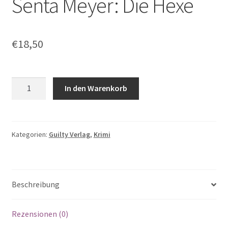
Senta Meyer: Die Hexe
€
18,50
Senta
In den Warenkorb
Meyer:
Die
Hexe
Menge
Kategorien:
Guilty Verlag
,
Krimi
Beschreibung
Rezensionen (0)