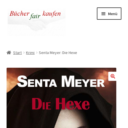
Zur
Zum
Menü
Navigation
Inhalt
springen
springen
Unser fairer Buchladen
Start
Krimi
Senta Meyer: Die Hexe
Kasse
Warenkorb
🔍
Warum fair kaufen