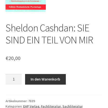
Sheldon Cashdan: SIE
SIND EIN TEIL VON MIR
€
20,00
Sheldon
In den Warenkorb
Cashdan:
SIE
SIND
EIN
Artikelnummer:
7839
Kategorien:
EHP Verlag
,
Fachliteratur
,
Sachliteratur
TEIL