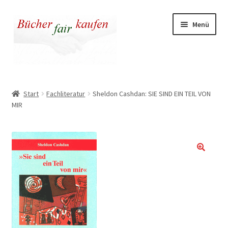
Zur
Zum
Menü
Navigation
Inhalt
springen
springen
Unser fairer Buchladen
Start
Fachliteratur
Sheldon Cashdan: SIE SIND EIN TEIL VON
MIR
Kasse
Warenkorb
Warum fair kaufen
🔍