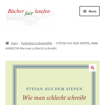
Zur
Zum
Menü
Navigation
Inhalt
springen
springen
Unser fairer Buchladen
Start
Ratgeber/Lebenshilfe
STEFAN AUS DEM SIEPEN, ANNE
HAMILTON Wie man schlecht schreibt
Kasse
Warenkorb
Warum fair kaufen
🔍