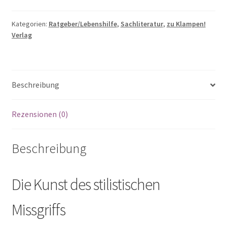
SIEPEN,
ANNE
Kategorien:
Ratgeber/Lebenshilfe
,
Sachliteratur
,
zu Klampen!
Verlag
HAMILTON
Wie
man
schlecht
Beschreibung
schreibt
Menge
Rezensionen (0)
Beschreibung
Die Kunst des stilistischen
Missgriffs